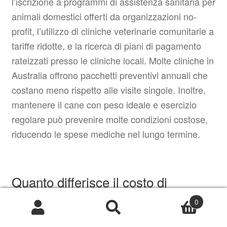
l’iscrizione a programmi di assistenza sanitaria per
animali domestici offerti da organizzazioni no-
profit, l’utilizzo di cliniche veterinarie comunitarie a
tariffe ridotte, e la ricerca di piani di pagamento
rateizzati presso le cliniche locali. Molte cliniche in
Australia offrono pacchetti preventivi annuali che
costano meno rispetto alle visite singole. Inoltre,
mantenere il cane con peso ideale e esercizio
regolare può prevenire molte condizioni costose,
riducendo le spese mediche nel lungo termine.
Quanto differisce il costo di
mantenere un cane di piccola taglia
0
Products
rispetto a uno di grande taglia in
search