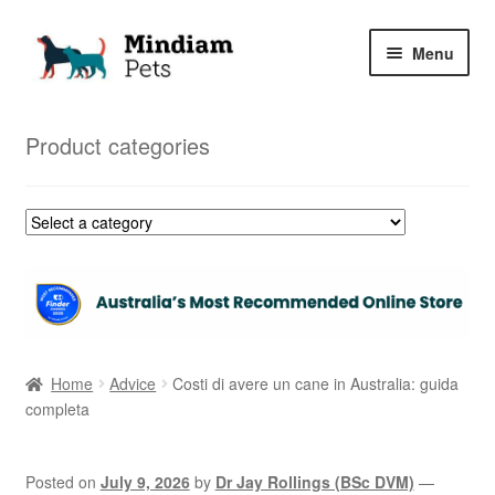
Skip
Skip
Menu
to
to
navigation
content
Home
Product categories
Shop
My Orders
Home
Advice
Costi di avere un cane in Australia: guida
completa
Posted on
July 9, 2026
by
Dr Jay Rollings (BSc DVM)
—